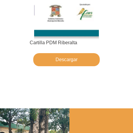
Cartilla PDM Riberalta
Memoria Mu
Descargar
ENLACES DE
INTERÉS: