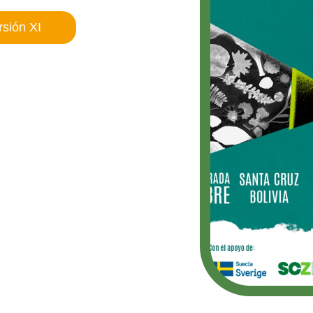
sión XI