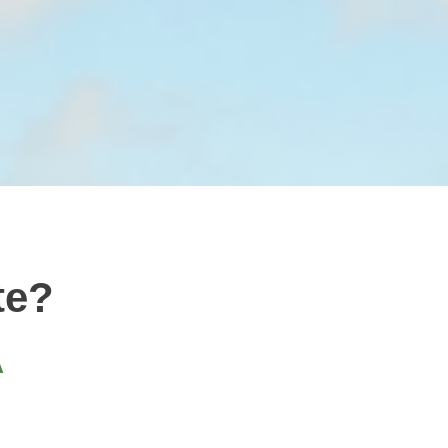
te?
A